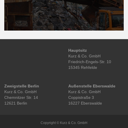
Hauptsitz
Kurz & Co. GmbH
Friedrich-Engels-Str. 10
15345 Rehfelde
Zweigstelle Berlin
Außenstelle Eberswalde
Kurz & Co. GmbH
Kurz & Co. GmbH
Chemnitzer Str. 14
Coppistraße 3
12621 Berlin
16227 Eberswalde
Copyright © Kurz & Co. GmbH